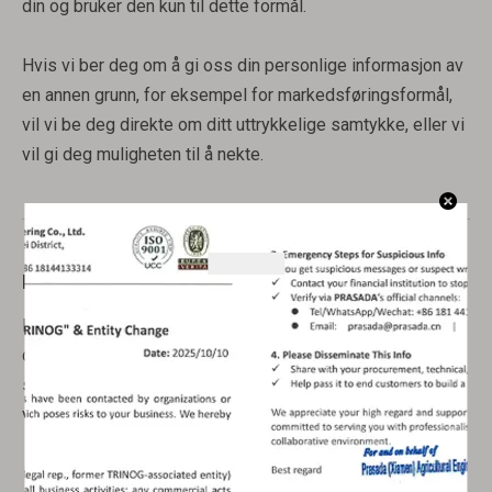
din og bruker den kun til dette formål.
Hvis vi ber deg om å gi oss din personlige informasjon av
en annen grunn, for eksempel for markedsføringsformål,
vil vi be deg direkte om ditt uttrykkelige samtykke, eller vi
vil gi deg muligheten til å nekte.
Hvordan kan jeg trekke tilbake samtykket mitt?
Hvis du etter å ha gitt oss ditt samtykke ombestemmer
deg og ikke lenger samtykker til at vi kontakter deg,
samler inn informasjonen din eller avslører den, kan du
varsle oss ved å kontakte oss.