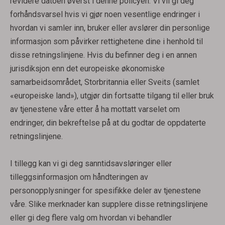
revidere datoen øverst i denne policyen. Vi vil gi deg
forhåndsvarsel hvis vi gjør noen vesentlige endringer i
hvordan vi samler inn, bruker eller avslører din personlige
informasjon som påvirker rettighetene dine i henhold til
disse retningslinjene. Hvis du befinner deg i en annen
jurisdiksjon enn det europeiske økonomiske
samarbeidsområdet, Storbritannia eller Sveits (samlet
«europeiske land»), utgjør din fortsatte tilgang til eller bruk
av tjenestene våre etter å ha mottatt varselet om
endringer, din bekreftelse på at du godtar de oppdaterte
retningslinjene.
I tillegg kan vi gi deg sanntidsavsløringer eller
tilleggsinformasjon om håndteringen av
personopplysninger for spesifikke deler av tjenestene
våre. Slike merknader kan supplere disse retningslinjene
eller gi deg flere valg om hvordan vi behandler