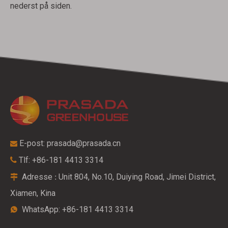
nederst på siden.
E-post:
prasada@prasada.cn

Tlf: +86-181 4413 3314

Adresse
Unit 804, No.10, Duiying Road, Jimei District,
:

Xiamen, Kina
WhatsApp: +86-181 4413 3314
