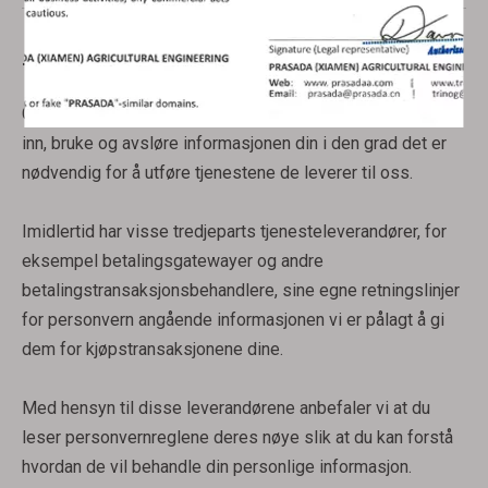
Tjenester levert av tredjeparter
Generelt vil tredjepartsleverandørene vi bruker kun samle
inn, bruke og avsløre informasjonen din i den grad det er
nødvendig for å utføre tjenestene de leverer til oss.
Imidlertid har visse tredjeparts tjenesteleverandører, for
eksempel betalingsgatewayer og andre
betalingstransaksjonsbehandlere, sine egne retningslinjer
for personvern angående informasjonen vi er pålagt å gi
dem for kjøpstransaksjonene dine.
Med hensyn til disse leverandørene anbefaler vi at du
leser personvernreglene deres nøye slik at du kan forstå
hvordan de vil behandle din personlige informasjon.