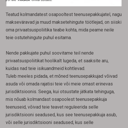
Teatud kolmandatest osapooltest teenusepakkujatel, nagu
makseväravad ja muud maksetehingute töötlejad, on siiski
oma privaatsuspoliitika teabe kohta, mida peame neile
teie ostutehingute puhul esitama.
Nende pakkujate puhul soovitame teil nende
privaatsuspoliitikat hoolikalt lugeda, et saaksite aru,
kuidas nad teie isikuandmeid kohtlevad.
Tuleb meeles pidada, et mõned teenusepakkujad võivad
asuda või omada rajatisi teie või meie omast erinevas
jurisdiktsioonis. Seega, kui otsustate jätkata tehinguga,
mis nõuab kolmandast osapoolest teenusepakkuja
teenuseid, võivad teie teavet reguleerida selle
jurisdiktsiooni seadused, kus see teenusepakkuja asub,
või selle jurisdiktsiooni seadused, kus selle