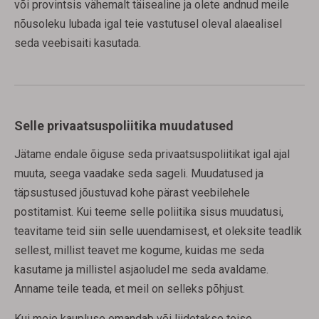
või provintsis vähemalt täisealine ja olete andnud meile
nõusoleku lubada igal teie vastutusel oleval alaealisel
seda veebisaiti kasutada.
Selle privaatsuspoliitika muudatused
Jätame endale õiguse seda privaatsuspoliitikat igal ajal
muuta, seega vaadake seda sageli. Muudatused ja
täpsustused jõustuvad kohe pärast veebilehele
postitamist. Kui teeme selle poliitika sisus muudatusi,
teavitame teid siin selle uuendamisest, et oleksite teadlik
sellest, millist teavet me kogume, kuidas me seda
kasutame ja millistel asjaoludel me seda avaldame.
Anname teile teada, et meil on selleks põhjust.
Kui meie kaupluse omandab või liidetakse teise