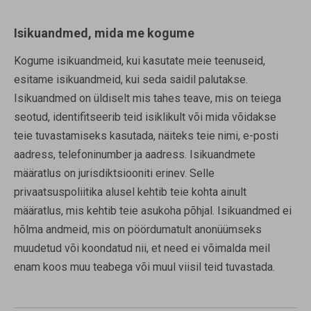
Isikuandmed, mida me kogume
Kogume isikuandmeid, kui kasutate meie teenuseid,
esitame isikuandmeid, kui seda saidil palutakse.
Isikuandmed on üldiselt mis tahes teave, mis on teiega
seotud, identifitseerib teid isiklikult või mida võidakse
teie tuvastamiseks kasutada, näiteks teie nimi, e-posti
aadress, telefoninumber ja aadress. Isikuandmete
määratlus on jurisdiktsiooniti erinev. Selle
privaatsuspoliitika alusel kehtib teie kohta ainult
määratlus, mis kehtib teie asukoha põhjal. Isikuandmed ei
hõlma andmeid, mis on pöördumatult anonüümseks
muudetud või koondatud nii, et need ei võimalda meil
enam koos muu teabega või muul viisil teid tuvastada.