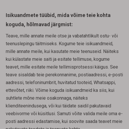
Isikuandmete tüübid, mida võime teie kohta
koguda, hõlmavad järgmist:
Teave, mille annate meile otse ja vabatahtlikult ostu- või
teenuslepingu täitmiseks. Kogume teie isikuandmeid,
mille annate meile, kui kasutate meie teenuseid. Näiteks
kui külastate meie saiti ja esitate tellimuse, kogume
teavet, mille esitate meile tellimisprotsessi käigus. See
teave sisaldab teie perekonnanime, postiaadressi, e-posti
aadressi, telefoninumbrit, huvitatud tooteid, Whatsappi,
ettevõtet, riiki. Võime koguda isikuandmeid ka siis, kui
suhtlete mõne meie osakonnaga, näiteks
klienditeenindusega, või kui täidate saidil pakutavaid
veebivorme või küsitlusi. Samuti võite valida meile oma e-
posti aadressi edastamise, kui soovite saada teavet meie