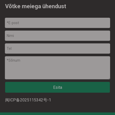
Võtke meiega ühendust
Esita
闽ICP备2025115342号-1