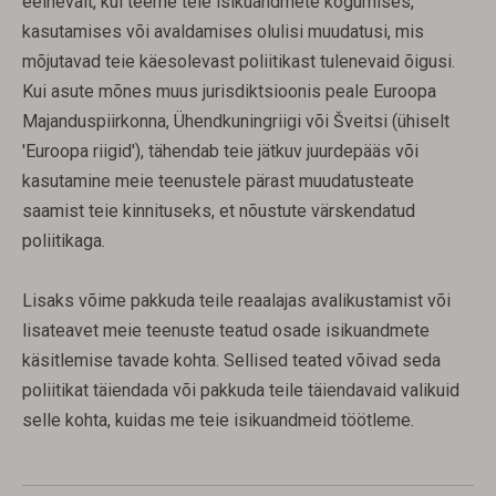
eelnevalt, kui teeme teie isikuandmete kogumises,
kasutamises või avaldamises olulisi muudatusi, mis
mõjutavad teie käesolevast poliitikast tulenevaid õigusi.
Kui asute mõnes muus jurisdiktsioonis peale Euroopa
Majanduspiirkonna, Ühendkuningriigi või Šveitsi (ühiselt
'Euroopa riigid'), tähendab teie jätkuv juurdepääs või
kasutamine meie teenustele pärast muudatusteate
saamist teie kinnituseks, et nõustute värskendatud
poliitikaga.
Lisaks võime pakkuda teile reaalajas avalikustamist või
lisateavet meie teenuste teatud osade isikuandmete
käsitlemise tavade kohta. Sellised teated võivad seda
poliitikat täiendada või pakkuda teile täiendavaid valikuid
selle kohta, kuidas me teie isikuandmeid töötleme.