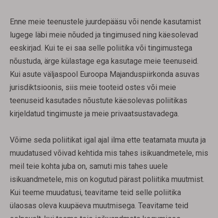
Enne meie teenustele juurdepääsu või nende kasutamist
lugege läbi meie nõuded ja tingimused ning käesolevad
eeskirjad. Kui te ei saa selle poliitika või tingimustega
nõustuda, ärge külastage ega kasutage meie teenuseid.
Kui asute väljaspool Euroopa Majanduspiirkonda asuvas
jurisdiktsioonis, siis meie tooteid ostes või meie
teenuseid kasutades nõustute käesolevas poliitikas
kirjeldatud tingimuste ja meie privaatsustavadega.
Võime seda poliitikat igal ajal ilma ette teatamata muuta ja
muudatused võivad kehtida mis tahes isikuandmetele, mis
meil teie kohta juba on, samuti mis tahes uuele
isikuandmetele, mis on kogutud pärast poliitika muutmist.
Kui teeme muudatusi, teavitame teid selle poliitika
ülaosas oleva kuupäeva muutmisega. Teavitame teid