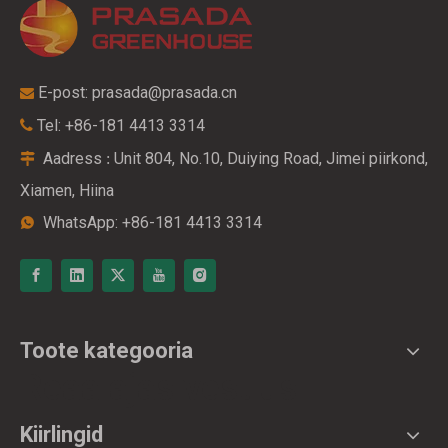
E-post:
prasada@prasada.cn

Tel: +86-181 4413 3314

Aadress
Unit 804, No.10, Duiying Road, Jimei piirkond,
:

Xiamen, Hiina
WhatsApp: +86-181 4413 3314

Toote kategooria
Reaalajas vestlus
Kiirlingid