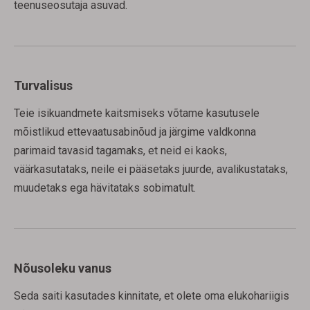
teenuseosutaja asuvad.
Turvalisus
Teie isikuandmete kaitsmiseks võtame kasutusele
mõistlikud ettevaatusabinõud ja järgime valdkonna
parimaid tavasid tagamaks, et neid ei kaoks,
väärkasutataks, neile ei pääsetaks juurde, avalikustataks,
muudetaks ega hävitataks sobimatult.
Nõusoleku vanus
Seda saiti kasutades kinnitate, et olete oma elukohariigis