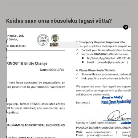
Kuidas saan oma nõusoleku tagasi võtta?
Kui pärast meile nõusoleku andmist muudate meelt ega
nõustu enam teiega ühendust võtma, teie andmeid
koguma või avaldama, saate sellest meile teada anda,
võttes meiega ühendust.
Kolmandate isikute pakutavad teenused
Üldiselt koguvad, kasutavad ja avaldavad meie
kasutatavad kolmandatest isikutest teenusepakkujad teie
teavet ainult niivõrd, kuivõrd see on vajalik meile
pakutavate teenuste osutamiseks.