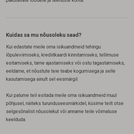
pakutavate toodete ja teenuste kohta.
Kuidas sa mu nõusoleku saad?
Kui edastate meile oma isikuandmeid tehingu
lõpuleviimiseks, krediitkaardi kinnitamiseks, tellimuse
esitamiseks, tarne ajastamiseks või ostu tagastamiseks,
eeldame, et nõustute teie teabe kogumisega ja selle
kasutamisega ainult sel eesmärgil.
Kui palume teil esitada meile oma isikuandmeid muul
põhjusel, näiteks turunduseesmärkidel, küsime teilt otse
selgesõnalist nõusolekut või anname teile võimaluse
keelduda.