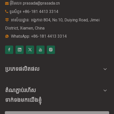
អ៊ីមែល៖
prasada@prasada.cn

ទូរស័ព្ទ៖ +86-181 4413 3314

អាស័យដ្ឋានៈ
804, No.10, Duiying Road, Jimei
អង្គភាព

District, Xiamen, China
WhatsApp: +86-181 4413 3314

ប្រភេទផលិតផល
ជជែកផ្ទាល់
តំណភ្ជាប់រហ័ស
ទាក់ទងមកយើងខ្ញុំ