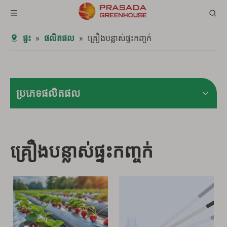
ផ្ទះ
»
ផលិតផល
»
គ្រឿងបន្លាស់ផ្ទះកញ្ចក់
ប្រភេទផលិតផល
គ្រឿងបន្លាស់ផ្ទះកញ្ចក់