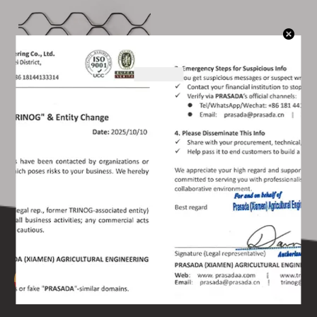
Film za staklenik Wiggle
Zigzag Spring Wire
Raspitajte se