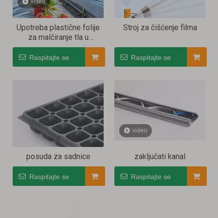
video
Upotreba plastične folije
Stroj za čišćenje filma
za malčiranje tla u
poljoprivredi
Raspitajte se
Raspitajte se
video
posuda za sadnice
zaključati kanal
Raspitajte se
Raspitajte se