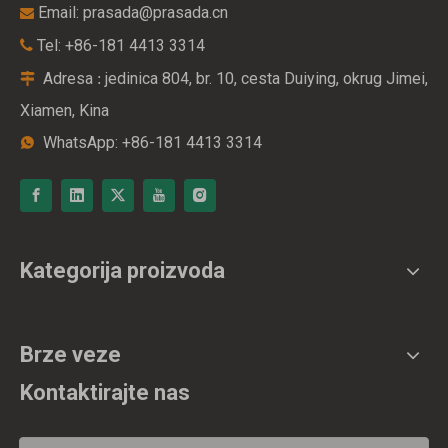
Email:
prasada@prasada.cn

Tel: +86-181 4413 3314

Adresa
jedinica 804, br. 10, cesta Duiying, okrug Jimei,
:

Xiamen, Kina
WhatsApp: +86-181 4413 3314

Kategorija proizvoda
Razgovor uživo
Brze veze
Kontaktirajte nas