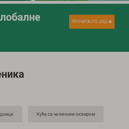
глобалне
ПРОЧИТАЈТЕ ЈОШ
еника
аднице
Кућа са челичним оквиром