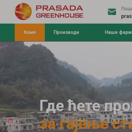
Поша
pra
Хоме
Производи
Наше фарм
Где ћете пр
за гајење с