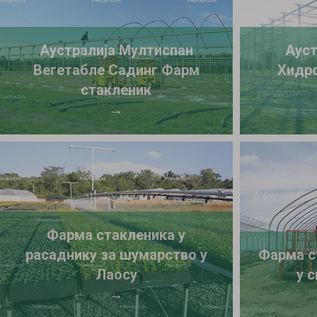
Аустралија Мултиспан
Ауст
Вегетабле Садинг Фарм
Хидро
стакленик
→
Фарма стакленика у
расаднику за шумарство у
Фарма с
Лаосу
у 
→