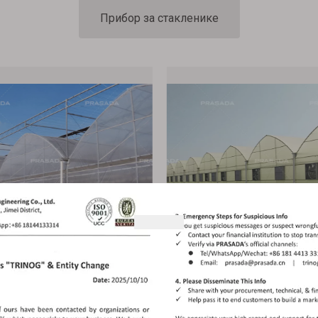
Прибор за стакленике
Пластични стакленик са више распона
Економични тро
дај више
Погледај више