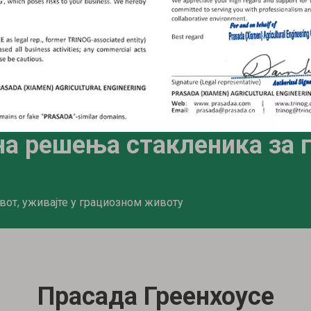
ПОГЛЕДАЈТЕ ЈОШ
на решења стакленика за 
вот, уживајте у грациозном животу
Прасада Греенхоусе