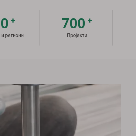
70
700
+
+
и региони
Пројекти