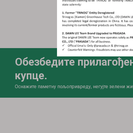
Обезбедите прилагође
купце.
Оснажите паметну пољопривреду, негујте зелени жи