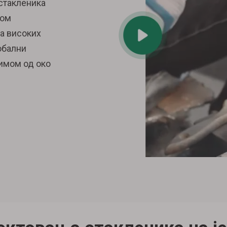
стакленика
вом
а високих
обални
тимом од око