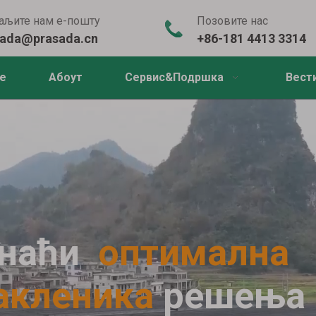
љите нам е-пошту
Позовите нас
sada@prasada.cn
+86-181 4413 3314
е
Абоут
Сервис&Подршка
Вест
онаћи
оптимална
такленика
решења