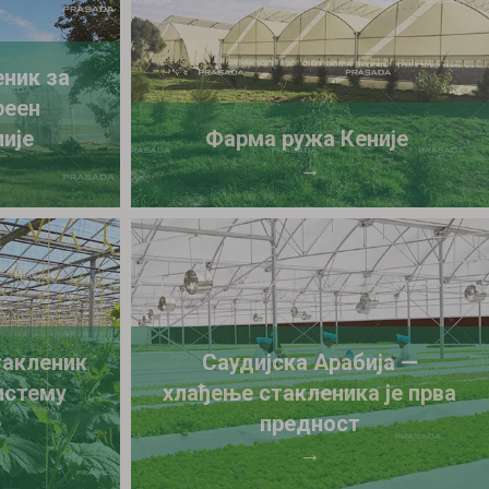
еник за
реен
ије
Фарма ружа Кеније
→
такленик
Саудијска Арабија —
истему
хлађење стакленика је прва
е
предност
→