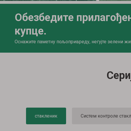
Обезбедите прилагође
купце.
Оснажите паметну пољопривреду, негујте зелени жи
Сери
стакленик
Систем контроле стак