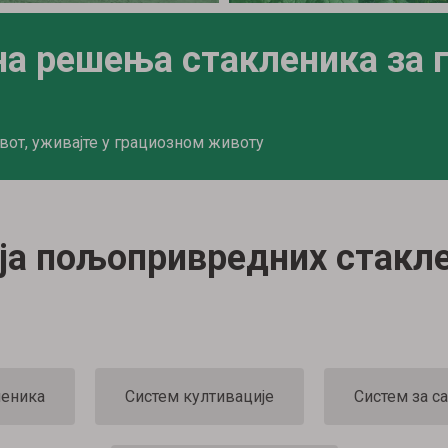
на решења стакленика за 
вот, уживајте у грациозном животу
ја пољопривредних стакл
леника
Систем култивације
Систем за с