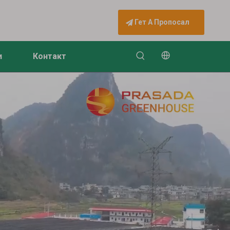
Гет А Пропосал
и
Контакт