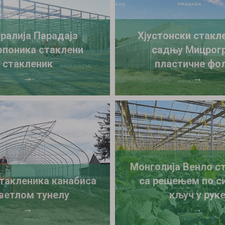
ралија Парадајз
Хјустонски стакл
поника стаклени
садњу Мицрог
стакленик
пластичне фол
→
→
Монголија Венло с
такленика канабиса
са решењем по с
светлом тунелу
кључ у рук
→
→