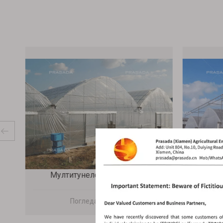
Мултитунелски стакленик
Погледај више
Погле