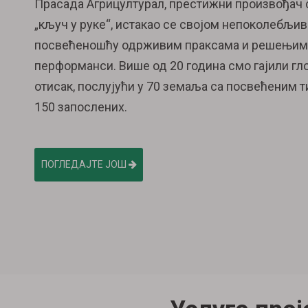
Прасада Агрицултурал, престижни произвођач 
„кључ у руке“, истакао се својом непоколебљи
посвећеношћу одрживим праксама и решењим
перформанси. Више од 20 година смо гајили гл
отисак, послујући у 70 земаља са посвећеним 
150 запослених.
ПОГЛЕДАЈТЕ ЈОШ