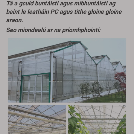
Tá a gcuid buntáistí agus míbhuntáistí ag
baint le leatháin PC agus tithe gloine gloine
araon.
Seo miondealú ar na príomhphointí: