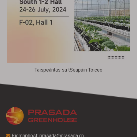
Taispeántas sa tSeapáin Tóiceo
Ríomhphost:
prasada@prasada.cn
