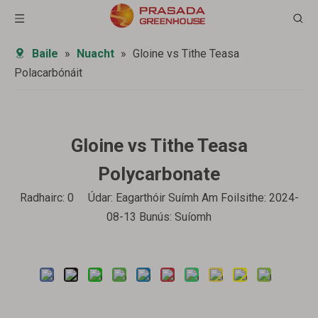
Baile
»
Nuacht
»
Gloine vs Tithe Teasa
Polacarbónáit
Gloine vs Tithe Teasa
Polycarbonate
Radhairc:
0
Údar: Eagarthóir Suímh Am Foilsithe: 2024-
08-13 Bunús:
Suíomh
Fiosraigh