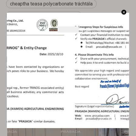
cheaptha teasa polycarbonate tráchtála
cheaptha teasa bileog ríomhaire
cheaptha teasa gloine tráchtála
Nuacht Gaolmhar