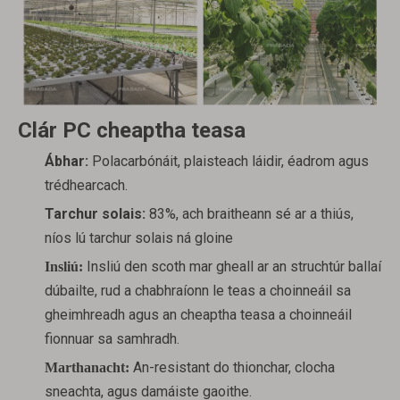
Clár PC cheaptha teasa
Ábhar:
Polacarbónáit, plaisteach láidir, éadrom agus
trédhearcach.
Tarchur solais:
83%, ach braitheann sé ar a thiús,
níos lú tarchur solais ná gloine
Insliú den scoth mar gheall ar an struchtúr ballaí
Insliú:
dúbailte, rud a chabhraíonn le teas a choinneáil sa
gheimhreadh agus an cheaptha teasa a choinneáil
fionnuar sa samhradh.
An-resistant do thionchar, clocha
Marthanacht:
sneachta, agus damáiste gaoithe.