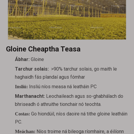
Gloine Cheaptha Teasa
Ábhar:
Gloine
Tarchur solais:
>90% tarchur solais, go maith le
haghaidh fás plandaí agus fómhar
Insliú níos measa ná leatháin PC
Insliú:
Marthanacht:
Leochaileach agus so-ghabhálach do
bhriseadh ó athruithe tionchair nó teochta.
Go hiondúil, níos daoire ná tithe gloine leatháin
Costas:
PC.
Níos troime ná bileoga ríomhaire, a éilíonn
Meáchan: