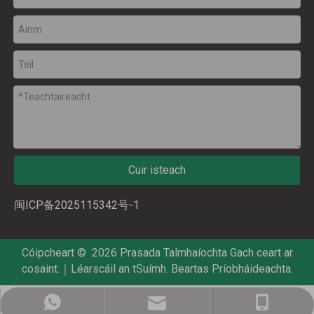
Cuir isteach
闽ICP备2025115342号-1
Cóipcheart ©
2026
Prasada Talmhaíochta Gach ceart ar
cosaint.｜
Léarscáil an tSuímh
.
Beartas Príobháideachta
.
prasada@prasada.cn
+86-181 4413 3314
+86-181 4413 3314