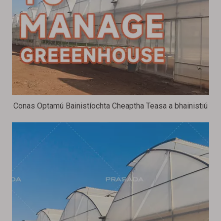
Conas Optamú Bainistíochta Cheaptha Teasa a bhainistiú