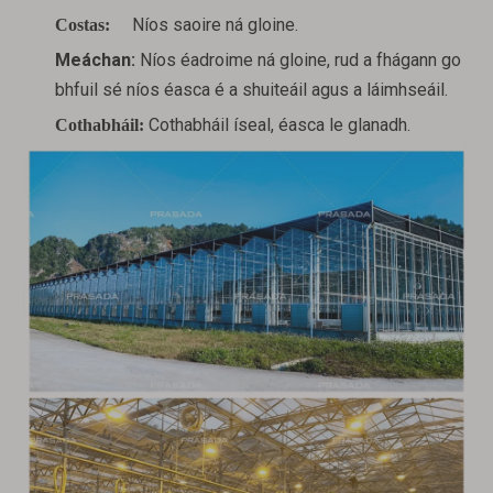
Níos saoire
ná gloine.
Costas:
Meáchan:
Níos éadroime ná gloine, rud a fhágann go
bhfuil sé níos éasca é a shuiteáil agus a láimhseáil.
Cothabháil íseal, éasca le glanadh.
Cothabháil: