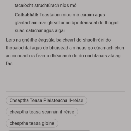
tacaíocht struchtúrach níos mó.
Teastaíonn níos mó cúraim agus
Cothabháil:
glantacháin mar gheall ar an bpoitéinseal do thógáil
suas salachar agus algaí.
Leis na gnéithe éagsúla, ba cheart do shaothróirí do
thosaíochtaí agus do bhuiséad a mheas go cúramach chun
an cinneadh is fearr a dhéanamh do do riachtanais atá ag
fás.
Cheaptha Teasa Plaisteacha Il-réise
cheaptha teasa scannán il-réise
cheaptha teasa gloine