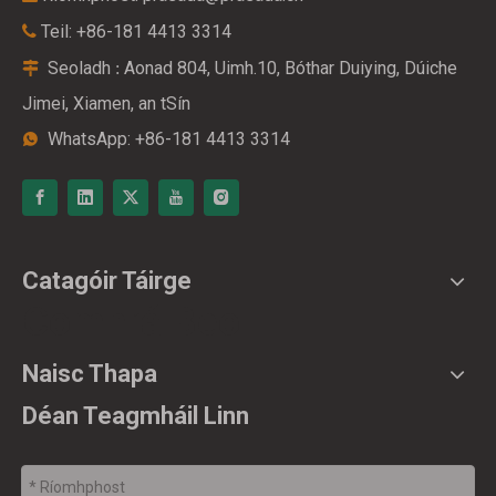
Teil: +86-181 4413 3314

Seoladh
Aonad 804, Uimh.10, Bóthar Duiying, Dúiche
:

Jimei, Xiamen, an tSín
WhatsApp: +86-181 4413 3314

Catagóir Táirge
Comhrá Beo
Naisc Thapa
Déan Teagmháil Linn