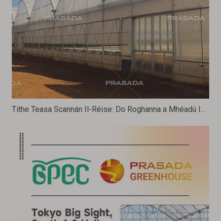
Tithe Teasa Scannán Il-Réise: Do Roghanna a Mhéadú le haghaidh Fáis Ar feadh na Bliana