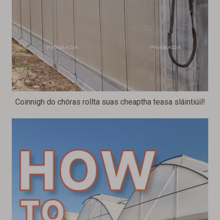
Coinnigh do chóras rollta suas cheaptha teasa sláintiúil!