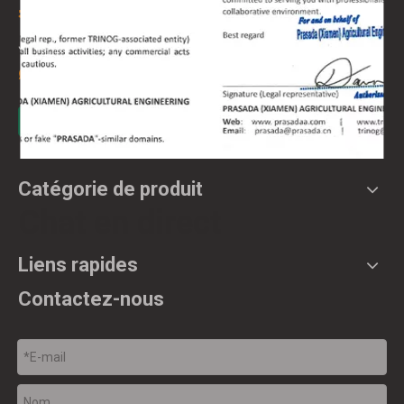
Adresse
Unité 804, n°10, Duiying Road, district de
:

Jimei, Xiamen, Chine
: +86-181 4413 3314
WhatsApp
Catégorie de produit
Chat en direct
Liens rapides
Contactez-nous