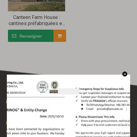
Canteen Farm House :
cantines préfabriquées en
acier léger pour fermes et
plantations
Renseigner
Courriel :
prasada@prasada.cn

Tél : +86-181 4413 3314
