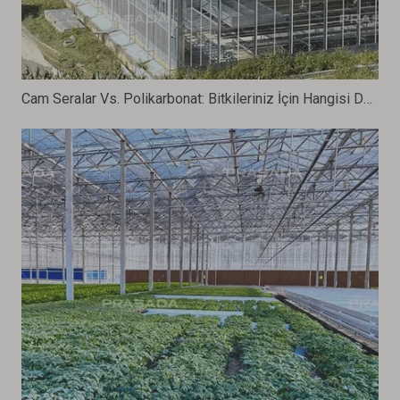
Cam Seralar Vs. Polikarbonat: Bitkileriniz İçin Hangisi Daha İyi?