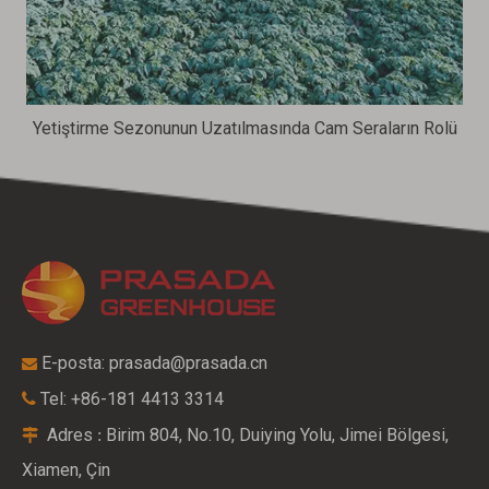
Yetiştirme Sezonunun Uzatılmasında Cam Seraların Rolü
E-posta:
prasada@prasada.cn

Tel: +86-181 4413 3314

Adres
Birim 804, No.10, Duiying Yolu, Jimei Bölgesi,
:

Xiamen, Çin