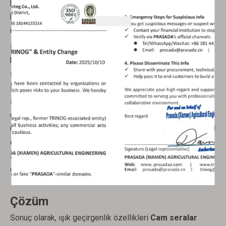
büyümesi için enerji üretmek amacıyla güneş ışığına
bağımlı olduğundan, ışığın miktarı ve kalitesi de meyve
üretimini etkiler.
Bir cam serada ışık bitkilere eşit şekilde dağıtılarak
bitkilerin çiçeklenmeyi ve meyve vermeyi teşvik etmek
için gereken doğru ışık yoğunluğunu almaları sağlanır.
Prasada'nın cam seraları, büyüme mevsimi boyunca tutarlı
ışığa maruz kalma sağlayarak bitkilerin yüksek kaliteli
çiçek ve meyve üretmesi için mükemmel ortamı yaratmak
üzere tasarlanmıştır. Sera içindeki ışık seviyelerinin kontrol
edilebilmesi, çiçeklenme ve meyve vermenin en uygun
zamanda gerçekleşmesini sağlayarak daha iyi verim ve
daha tutarlı hasat elde edilmesini sağlar.
Çözüm
Sonuç olarak, ışık geçirgenlik özellikleri
Cam seralar