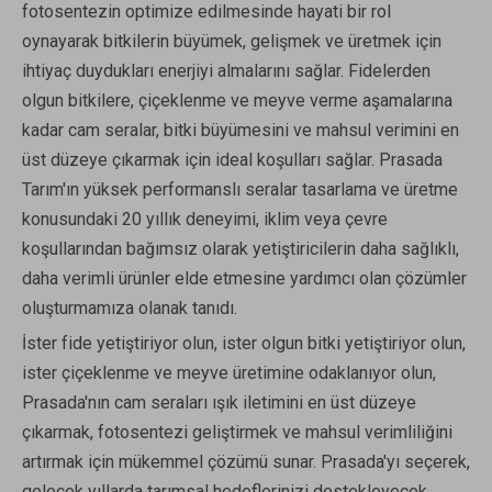
fotosentezin optimize edilmesinde hayati bir rol
oynayarak bitkilerin büyümek, gelişmek ve üretmek için
ihtiyaç duydukları enerjiyi almalarını sağlar. Fidelerden
olgun bitkilere, çiçeklenme ve meyve verme aşamalarına
kadar cam seralar, bitki büyümesini ve mahsul verimini en
üst düzeye çıkarmak için ideal koşulları sağlar. Prasada
Tarım'ın yüksek performanslı seralar tasarlama ve üretme
konusundaki 20 yıllık deneyimi, iklim veya çevre
koşullarından bağımsız olarak yetiştiricilerin daha sağlıklı,
daha verimli ürünler elde etmesine yardımcı olan çözümler
oluşturmamıza olanak tanıdı.
İster fide yetiştiriyor olun, ister olgun bitki yetiştiriyor olun,
ister çiçeklenme ve meyve üretimine odaklanıyor olun,
Prasada'nın cam seraları ışık iletimini en üst düzeye
çıkarmak, fotosentezi geliştirmek ve mahsul verimliliğini
artırmak için mükemmel çözümü sunar. Prasada'yı seçerek,
gelecek yıllarda tarımsal hedeflerinizi destekleyecek