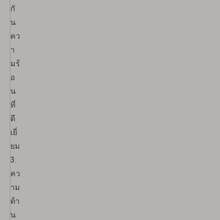
กั
น
คว
า
มร้
อ
น
ที่
ดี
เยี่
ยม
3.
คว
าม
ต้า
น