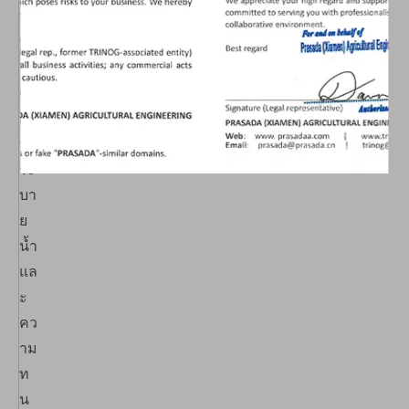
น
ห
นา
●
กา
ร
ระ
บา
ย
น้ำ
แล
ะ
คว
าม
ท
น