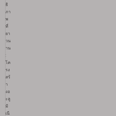
ธิ
ภา
พ
ที่
ยา
วน
าน
:
โค
รง
สร้
า
งอ
ะลู
มิ
เนี