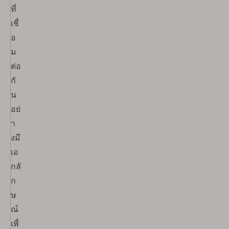
ที่
เชื่
อ
ม
ต่อ
กั
น
อย่
า
งมี
เอ
กลั
ก
ษ
ณ์
เพื่