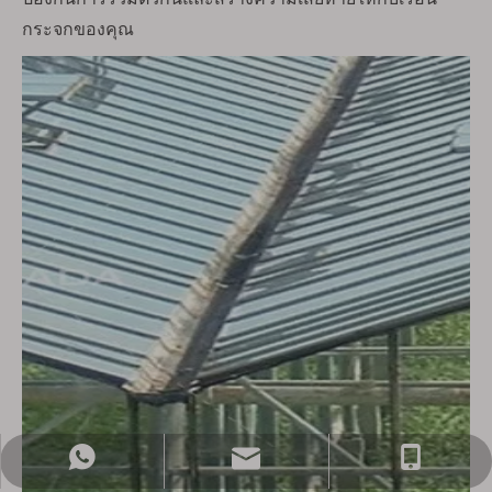
กระจกของคุณ
prasada@prasada.cn
+86-181 4413 3314
+86-181 4413 3314