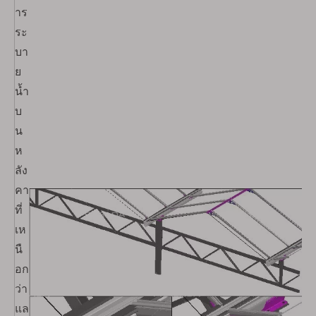
าร
ระ
บา
ย
น้ำ
บ
น
ห
ลัง
คา
ที่
เห
นื
อก
ว่า
แล