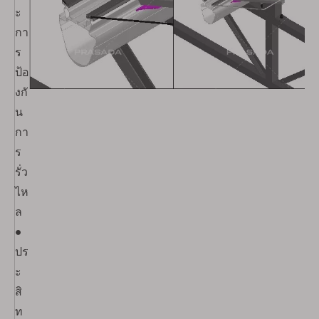
ะ
กา
ร
ป้อ
งกั
น
กา
ร
รั่ว
ไห
ล
●
ปร
ะ
สิ
ท