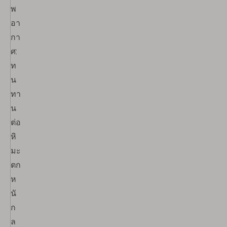
พ
อา
กา
ศ:
ท
น
ทา
น
ต่อ
หิ
มะ
ตก
ห
นั
ก
ล