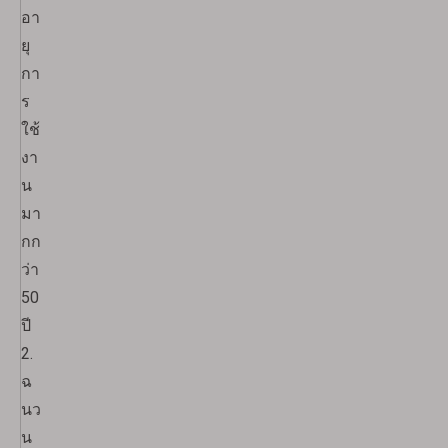
อา
ยุ
กา
ร
ใช้
งา
น
มา
กก
ว่า
50
ปี
2.
ฉ
นว
น