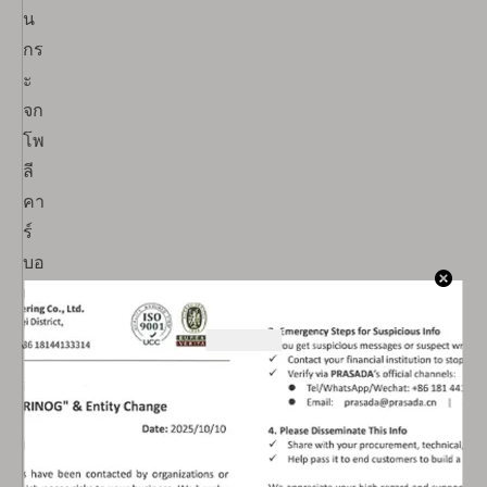
น
กร
ะ
จก
โพ
ลี
คา
ร์
บอ
เน
ต
ไว้
อย่
าง
แ
น่