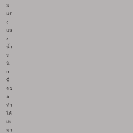
ม
แร
ง
แล
ะ
น้ำ
ห
นั
ก
พื
ชผ
ล
ทำ
ให้
เห
มา