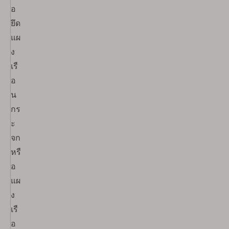
อ
ยึด
แผ
ง
เรื
อ
น
กร
ะ
จก
หรื
อ
แผ
ง
เรื
อ