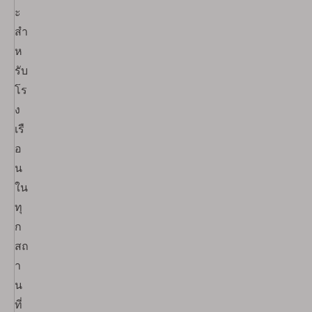
ะ
สำ
ห
รับ
โร
ง
เรื
อ
น
ใน
ทุ
ก
สถ
า
น
ที่