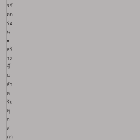
รกั
ดก
ร่อ
น
●
สร้
าง
ขึ้
น
สำ
ห
รับ
ทุ
ก
ส
ภา