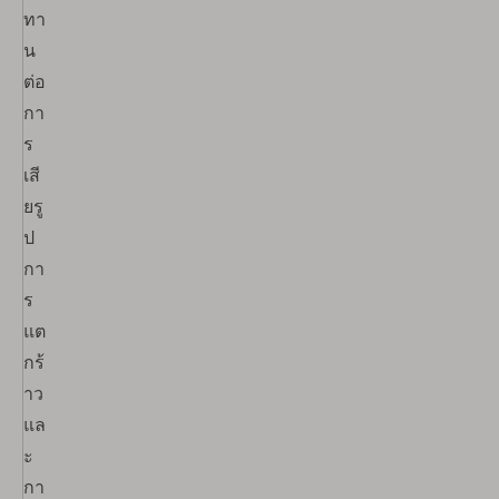
ทา
น
ต่อ
กา
ร
เสี
ยรู
ป
กา
ร
แต
กร้
าว
แล
ะ
กา