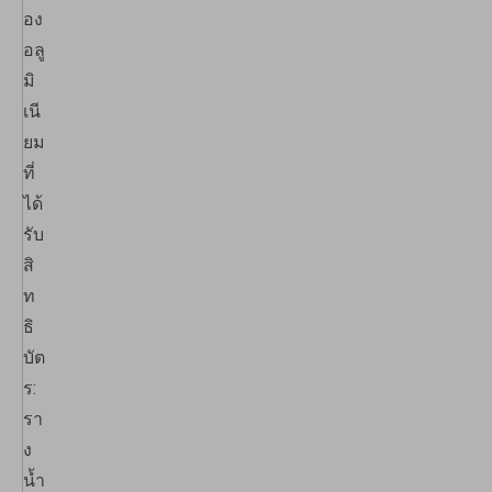
อง
อลู
มิ
เนี
ยม
ที่
ได้
รับ
สิ
ท
ธิ
บัต
ร:
รา
ง
น้ำ