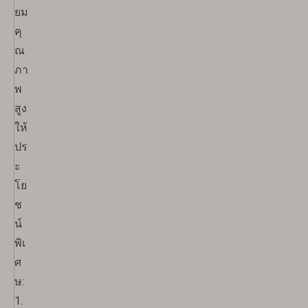
ยม
คุ
ณ
ภา
พ
สูง
ให้
ปร
ะ
โย
ช
น์
พิเ
ศ
ษ:
1.