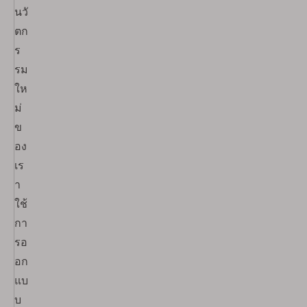
นวั
ตก
ร
รม
ให
ม่
ข
อง
เร
า
ใช้
กา
รอ
อก
แบ
บ