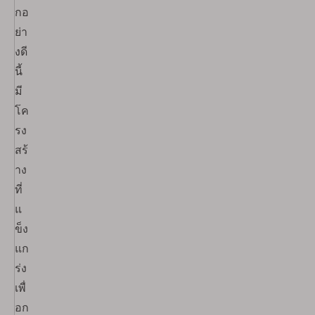
กอ
ย่า
งดี
นี้
มี
โค
รง
สร้
าง
ที่
แ
ข็ง
แก
ร่ง
เพื่
อก