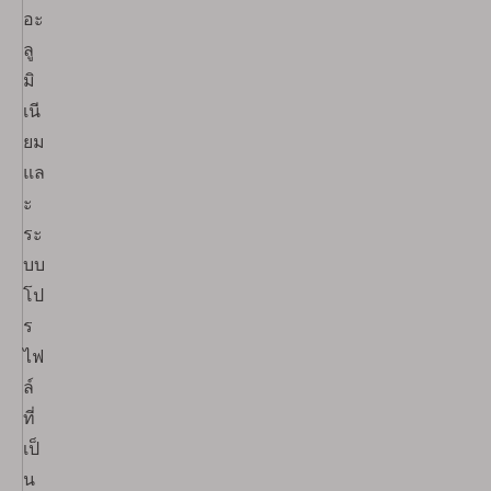
อะ
ลู
มิ
เนี
ยม
แล
ะ
ระ
บบ
โป
ร
ไฟ
ล์
ที่
เป็
น