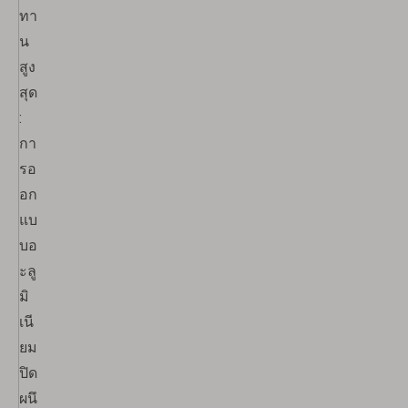
ทา
น
สูง
สุด
:
กา
รอ
อก
แบ
บอ
ะลู
มิ
เนี
ยม
ปิด
ผนึ