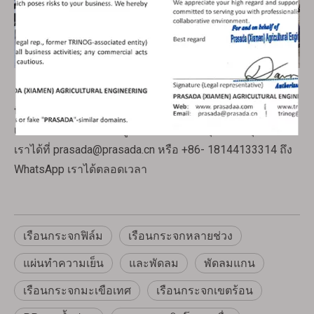
ทีมงานปราษฎาที่มีประสบการณ์มากกว่า 20 ปีในด้านโรง
เรือนเกษตร จะมอบโซลูชั่นที่เหมาะสมที่สุดให้กับคุณ ติดต่อ
เราได้ที่
prasada@prasada.cn
หรือ +86- 18144133314 ถึง
WhatsApp เราได้ตลอดเวลา
เรือนกระจกฟิล์ม
เรือนกระจกหลายช่วง
แผ่นทำความเย็น
และพัดลม
พัดลมแกน
เรือนกระจกมะเขือเทศ
เรือนกระจกเขตร้อน