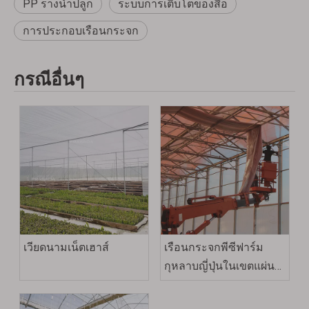
PP รางน้ำปลูก
ระบบการเติบโตของสื่อ
การประกอบเรือนกระจก
กรณีอื่นๆ
เวียดนามเน็ตเฮาส์
เรือนกระจกพีซีฟาร์ม
กุหลาบญี่ปุ่นในเขตแผ่น
ดินไหว