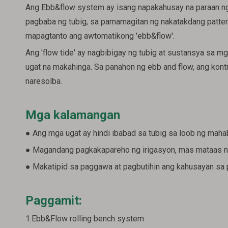
Ang Ebb&flow system ay isang napakahusay na paraan ng p
pagbaba ng tubig, sa pamamagitan ng nakatakdang pattern
mapagtanto ang awtomatikong 'ebb&flow'.
Ang 'flow tide' ay nagbibigay ng tubig at sustansya sa 
ugat na makahinga. Sa panahon ng ebb and flow, ang kontr
naresolba.
Mga kalamangan
● Ang mga ugat ay hindi ibabad sa tubig sa loob ng mah
● Magandang pagkakapareho ng irigasyon, mas mataas na 
● Makatipid sa paggawa at pagbutihin ang kahusayan sa
Paggamit:
1.Ebb&Flow rolling bench system