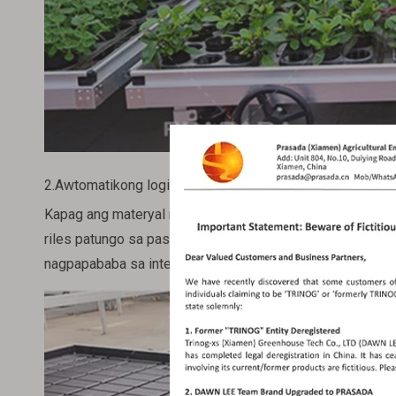
2.Awtomatikong logistics bench system
Kapag ang materyal ng halaman ay kailangang ilipat sa ib
riles patungo sa pasilyo, na nagpoprotekta sa planta mul
nagpapababa sa intensity ng trabaho.