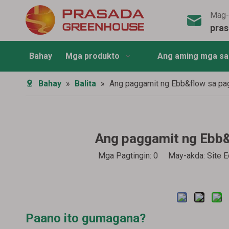
Mag-
pra
Bahay
Mga produkto
Ang aming mga s
Bahay
»
Balita
»
Ang paggamit ng Ebb&flow sa pagl
Ang paggamit ng Ebb&f
Mga Pagtingin:
0
May-akda: Site Edi
Paano ito gumagana?