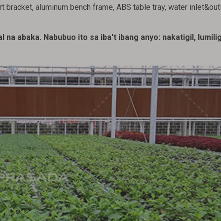
bracket, aluminum bench frame, ABS table tray, water inlet&outl
na abaka. Nabubuo ito sa iba't ibang anyo: nakatigil, lumilig