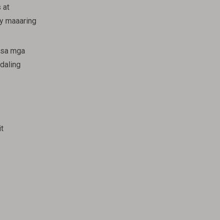
 at
ay maaaring
a sa mga
daling
t