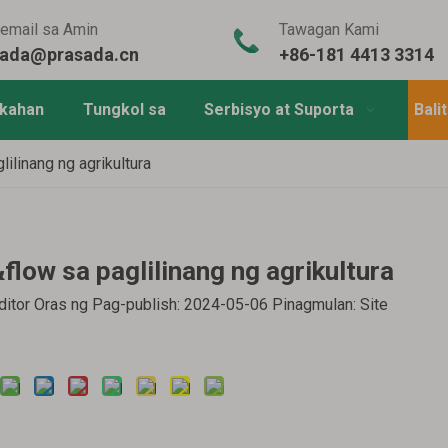
email sa Amin
Tawagan Kami
sada@prasada.cn
+86-181 4413 3314
akahan
Tungkol sa
Serbisyo at Suporta
Bali
ilinang ng agrikultura
low sa paglilinang ng agrikultura
tor Oras ng Pag-publish: 2024-05-06 Pinagmulan:
Site
Magtanong