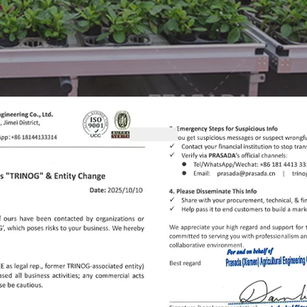
ang lokasyon sa pasilidad, ang mga tray ay maaaring igulong sa 
a sa pagkasira sa panahon ng transportasyon, nakakatipid ng laka