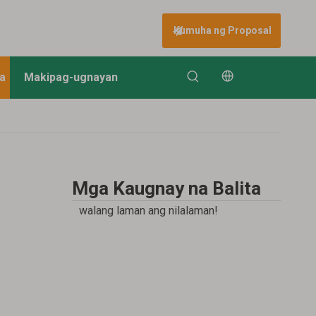
Kumuha ng Proposal
ta
Makipag-ugnayan
Mga Kaugnay na Balita
walang laman ang nilalaman!