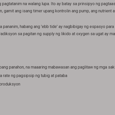
agtatanim na walang lupa. Ito ay batay sa prinsipyo ng pagtaas
, gamit ang isang timer upang kontrolin ang pump, ang nutrient 
mga pananim, habang ang 'ebb tide' ay nagbibigay ng espasyo par
adiksyon sa pagitan ng supply ng likido at oxygen sa ugat ay ma
abang panahon, na maaaring mabawasan ang paglitaw ng mga saki
rate ng pagsipsip ng tubig at pataba
 produksyon