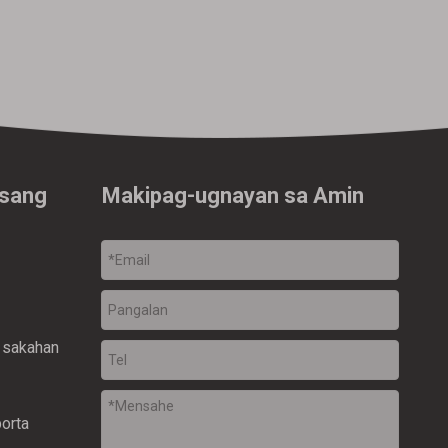
isang
Makipag-ugnayan sa Amin
 sakahan
porta